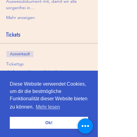
Ausweisdokument mit, damit wir alle 
sorgenfrei in…
Mehr anzeigen
Tickets
Ausverkauft
Tickettyp
Adventskranz binden
Mehr Infos
Diese Website verwendet Cookies,
um dir die bestmögliche
Preis
Funktionalität dieser Website bieten
149,00 CHF
zu können.
Mehr lesen
Ok!
Diese Veranstaltung ist ausverkauft