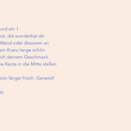
und am 1. 
e, die wunderbar als 
r Wand oder draussen an 
ein Kranz lange schön 
 nach deinem Geschmack.  
 Kerze in die Mitte stellen 
ün länger frisch. Generell 
t.  