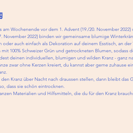
g
s am Wochenende vor dem 1. Advent (19./20. November 2022) 
. November 2022) binden wir gemeinsame blumige Winterkränz
n oder auch einfach als Dekoration auf deinem Esstisch, an de
en mit 100% Schweizer Grün und getrockneten Blumen, sodass d
indest deinen individuellen, blumigen und wilden Kranz - ganz
änze zwar ohne Kerzen kreiert, du kannst aber gerne zuhause eine
anz.
 den Kranz über Nacht nach draussen stellen, dann bleibt das Gr
so, dass sie schön eintrocknen.
ganzen Materialien und Hilfsmitteln, die du für den Kranz brauchs