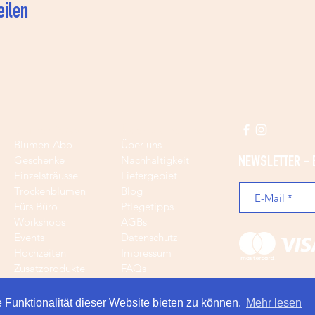
eilen
Blumen & Co
Über Blumenpost
Blumen-Abo
Über uns
Geschenke
Nachhaltigkeit
NEWSLETTER - 
Einzelsträusse
Liefergebiet
Trockenblumen
Blog
Fürs Büro
Pflegetipps
Workshops
AGBs
Events
Datenschutz
Hochzeiten
Impressum
Zusatzprodukte
FAQs
Gutschein
Jobs
 Funktionalität dieser Website bieten zu können.
Mehr lesen