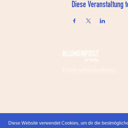
Diese Veranstaltung t
Einfach nachhaltige Blumen.
Buckhauserstrasse 28
8048 Zürich
info@blumenpost.com
+41 43 300 86 60
(Mo-Fr: 9-18 Uhr)
Diese Website verwendet Cookies, um dir die bestmögliche