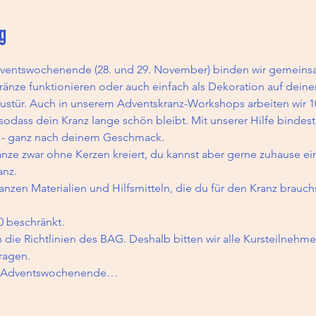
g
ventswochenende (28. und 29. November) binden wir gemeins
änze funktionieren oder auch einfach als Dekoration auf deine
ustür. Auch in unserem Adventskranz-Workshops arbeiten wir 1
dass dein Kranz lange schön bleibt. Mit unserer Hilfe bindest 
 - ganz nach deinem Geschmack.
änze zwar ohne Kerzen kreiert, du kannst aber gerne zuhause eine
anz.
ganzen Materialien und Hilfsmitteln, die du für den Kranz brauchs
0 beschränkt.
 die Richtlinien des BAG. Deshalb bitten wir alle Kursteilneh
ragen.
. Adventswochenende…