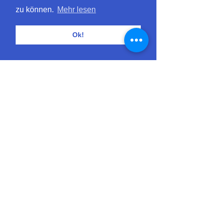
zu können.
Mehr lesen
Diese Veranstaltung teilen
Ok!
Einfach nachhaltige Blumen.
Buckhauserstrasse 28
8048 Zürich
info@blumenpost.com
+41 43 300 86 60
(Mo-Fr: 9-18 Uhr)
Blumen & Co
Über Blumenpost
Blumen-Abo
Über uns
Geschenke