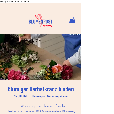
Google Merchant Center
Blumiger Herbstkranz binden
Sa., 08. Okt.
  |  
Blumenpost Workshop-Raum
Im Workshop binden wir frische
Herbstkränze aus 100% saisonalen Blumen,