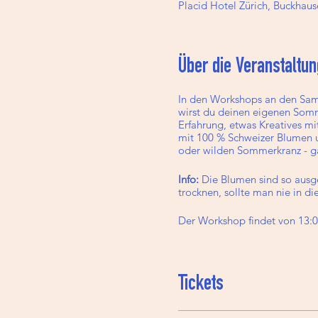
Placid Hotel Zürich, Buckhause
Über die Veranstaltun
In den Workshops an den Sam
wirst du deinen eigenen Som
Erfahrung, etwas Kreatives mit
mit 100 % Schweizer Blumen un
oder wilden Sommerkranz - 
Info:
Die Blumen sind so ausg
trocknen, sollte man nie in d
Der Workshop findet von 13:00
Der Preis ist inklusive aller 
einen kleinen Snack.
Tickets
Die Teilnehmerzahl ist auf 10 