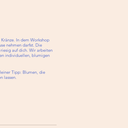
e Kränze. In dem Workshop
se nehmen darfst. Die
riesig auf dich. Wir arbeiten
en individuellen, blumigen
einer Tipp: Blumen, die
n lassen.
usserdem gibt es Getränke und