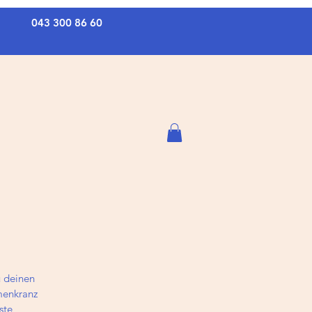
043 300 86 60
u deinen
menkranz
ste