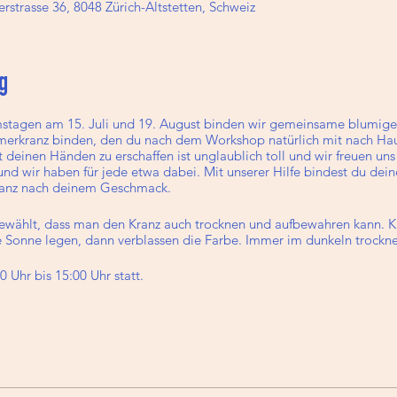
rstrasse 36, 8048 Zürich-Altstetten, Schweiz
g
stagen am 15. Juli und 19. August binden wir gemeinsame blumig
merkranz binden, den du nach dem Workshop natürlich mit nach Hau
 deinen Händen zu erschaffen ist unglaublich toll und wir freuen uns 
d wir haben für jede etwa dabei. Mit unserer Hilfe bindest du dein
ganz nach deinem Geschmack.
ewählt, dass man den Kranz auch trocknen und aufbewahren kann. Kl
ie Sonne legen, dann verblassen die Farbe. Immer im dunkeln trockne
 Uhr bis 15:00 Uhr statt.
Materialien und Hilfsmitteln, die du für den Blumenkranz brauchst. A
beschränkt.