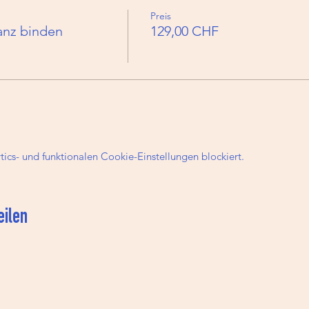
inden mehrere Workshops statt. Auf der Workshop-Seite siehst du a
Preis
r dir zeitlich am besten passt.
anz binden
129,00 CHF
cs- und funktionalen Cookie-Einstellungen blockiert.
eilen