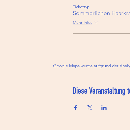
Sommerkranz -Workshops: Es f
Tickettyp
für den Workshop anmelden, de
Sommerlichen Haarkr
Mehr Infos
Google Maps wurde aufgrund der Analyti
Diese Veranstaltung t