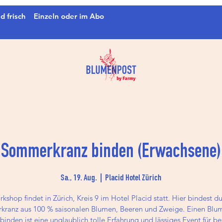
d frisch
Einzeln oder im Abo
Sommerkranz binden (Erwachsene)
Sa., 19. Aug.
  |  
Placid Hotel Zürich
kshop findet in Zürich, Kreis 9 im Hotel Placid statt. Hier bindest d
ranz aus 100 % saisonalen Blumen, Beeren und Zweige. Einen Blu
 binden ist eine unglaublich tolle Erfahrung und lässiges Event für be