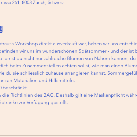
rasse 261, 8003 Zürich, Schweiz
g
trauss-Workshop direkt ausverkauft war, haben wir uns entschie
efinden wir uns im wunderschönen Spätsommer - und der ist b
lernst du nicht nur zahlreiche Blumen von Nahem kennen, du l
ich beim Zusammenstellen achten sollst, wie man einen Blumen
e du sie schliesslich zuhause arrangieren kannst. Sommergefüh
ganzen Materialien und Hilfsmitteln.  
0 beschränkt.  
n die Richtlinien des BAG. Deshalb gilt eine Maskenpflicht wä
tränke zur Verfügung gestellt.