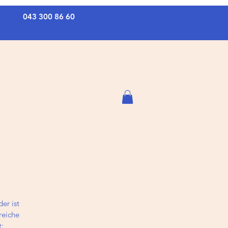
043 300 86 60
er ist
reiche
: