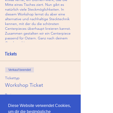
Mitte eines Tisches ziert. Nun gibt es
natürlich viele Steckmöglichkeiten. In
diesem Workshop lernst du aber eine
alternative und nachhaltige Stecktechnik
kennen, mit der du die schönsten
Centerpieces überhaupt kreieren kannst.
Zusammen gestalten wir ein Centerpiece
passend für Ostern. Ganz nach deinem
Geschmack!
Bring ein dir passendes Gefäss mit welches
Tickets
du gerne befüllen möchtest, es muss
wasserdicht sein und darf nicht grösser sein
im Durchmesser wie ca. 25-35cm. Wir stellen
Verkauf beendet
dir alles restliche zur Verfügung.
Tickettyp
Bei Fragen kannst du uns auch gerne
Workshop Ticket
kontaktieren und wir können zusammen
schauen ob dein Gefäss passt.
Preis
129,00 CHF
Diese Website verwendet Cookies,
um dir die bestmögliche