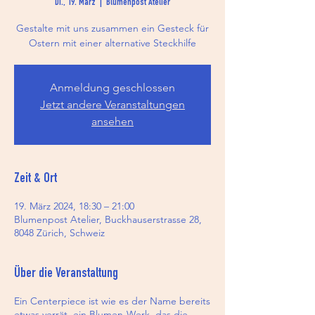
Di., 19. März
  |  
Blumenpost Atelier
Gestalte mit uns zusammen ein Gesteck für
Ostern mit einer alternative Steckhilfe
Anmeldung geschlossen
Jetzt andere Veranstaltungen
ansehen
Zeit & Ort
19. März 2024, 18:30 – 21:00
Blumenpost Atelier, Buckhauserstrasse 28,
8048 Zürich, Schweiz
Über die Veranstaltung
Ein Centerpiece ist wie es der Name bereits
etwas verrät, ein Blumen-Werk, das die