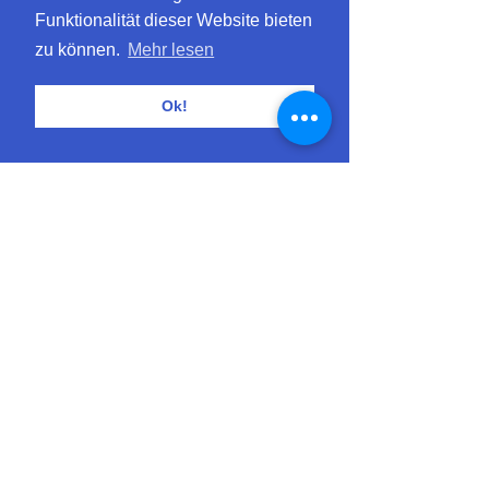
Funktionalität dieser Website bieten
zu können.
Mehr lesen
Diese Veranstaltung teilen
Ok!
Einfach nachhaltige Blumen.
Buckhauserstrasse 28
8048 Zürich
info@blumenpost.com
+41 43 300 86 60
(Mo-Fr: 9-18 Uhr)
Blumen & Co