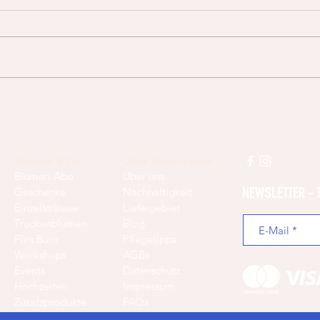
Christ
2021 - Unser Jahresrückblick
Blumen & Co
Über Blumenpost
Blumen-Abo
Über uns
Geschenke
Nachhaltigkeit
NEWSLETTER - 
Einzelsträusse
Liefergebiet
Trockenblumen
Blog
Fürs Büro
Pflegetipps
Workshops
AGBs
Events
Datenschutz
Hochzeiten
Impressum
Zusatzprodukte
FAQs
Gutschein
Jobs