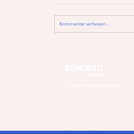
Kommentar verfassen...
Blumenpost gehört neu zur Farmy-
Familie!
Einfach nachhaltige Blumen.
Buckhauserstrasse 28
8048 Zürich
info@blumenpost.com
+41 43 300 86 60
(Mo-Fr: 9-18 Uhr)