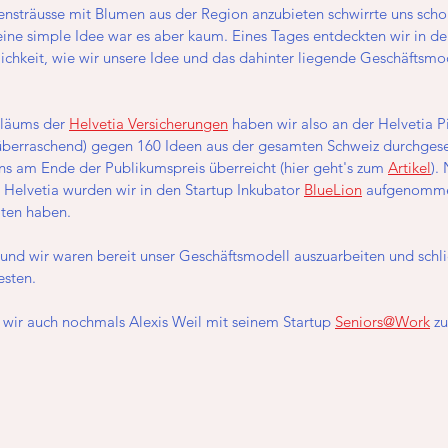
ensträusse mit Blumen aus der Region anzubieten schwirrte uns scho
ine simple Idee war es aber kaum. Eines Tages entdeckten wir in de
lichkeit, wie wir unsere Idee und das dahinter liegende Geschäftsmod
läums der 
Helvetia Versicherungen
 haben wir also an der Helvetia P
berraschend) gegen 160 Ideen aus der gesamten Schweiz durchgeset
s am Ende der Publikumspreis überreicht (hier geht's zum 
Artikel
).
r Helvetia wurden wir in den Startup Inkubator 
BlueLion
 aufgenomme
ten haben. 
 und wir waren bereit unser Geschäftsmodell auszuarbeiten und schlie
esten.
 wir auch nochmals Alexis Weil mit seinem Startup 
Seniors@Work
 z