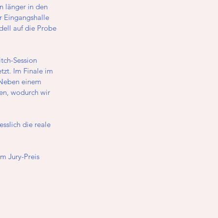
n länger in den 
r Eingangshalle 
ell auf die Probe 
itch-Session 
zt. Im Finale im 
 Neben einem 
n, wodurch wir 
sslich die reale 
um Jury-Preis 