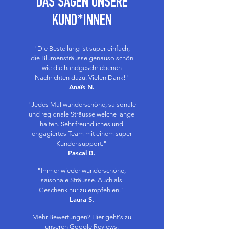
DAS SAGEN UNSERE
KUND*INNEN
"Die Bestellung ist super einfach;
die Blumensträusse genauso schön
wie die handgeschriebenen
Nachrichten dazu. Vielen Dank!"
Anaïs N.
"Jedes Mal wunderschöne, saisonale
und regionale Sträusse welche lange
halten. Sehr freundliches und
engagiertes Team mit einem super
Kundensupport."
Pascal B.
"Immer wieder wunderschöne,
saisonale Sträusse. Auch als
Geschenk nur zu empfehlen."
Laura S.
Mehr Bewertungen?
Hier geht's zu
unseren Google Reviews.