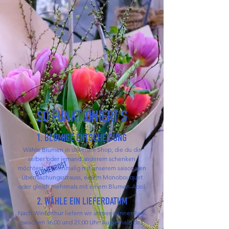
SO FUNKTIONIERT'S
1. BLUMIGE ENTSCHEIDUNG
Wähle Blumen in unserem Shop, die du dir
selber oder jemand anderem schenken
möchtest. Ob einmalig mit unserem saisonalen
Überraschungsstrauss, einem Monobouquet
oder gleich mehrmals mit einem Blumen-Abo!
2. WÄHLE EIN LIEFERDATUM
Nach Winterthur liefern wir immer donnerstags
zwischen 16:00 und 21:00 Uhr. Ausserhalb des