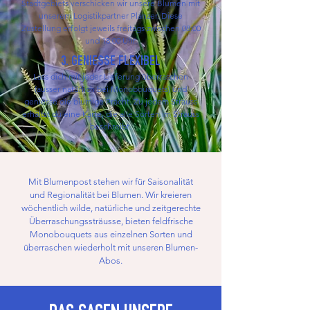
Stadtgebiets verschicken wir unsere Blumen mit
unserem Logistikpartner Planzer. Diese
Zustellung erfolgt jeweils freitags zwischen 08:00
und 18:00 Uhr.
3. GENIESSE FLEXIBEL
Lass dich mit jeder Lieferung überraschen
(ausser natürlich bei Monobouquets) und
geniesse die blumige Pracht. Zu jedem Strauss
erhältst du eine Karte, die alle Sorten im Strauss
beschreibt.
Mit Blumenpost stehen wir für Saisonalität
und Regionalität bei Blumen. Wir kreieren
wöchentlich wilde, natürliche und zeitgerechte
Überraschungssträusse, bieten feldfrische
Monobouquets aus einzelnen Sorten und
überraschen wiederholt mit unseren Blumen-
Abos.