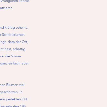
Arrangieren kannst 
atzieren.
 kräftig scheint, 
ne Schnittblumen 
ngt, dass der Ort, 
t hast, schattig 
enn die Sonne 
 ganz einfach, aber 
inen Blumen viel 
eschnitten, in 
nem perfekten Ort 
m beigelegten QR-