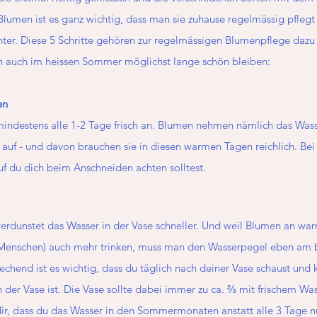
lumen ist es ganz wichtig, dass man sie zuhause regelmässig pflegt
nter. Diese 5 Schritte gehören zur regelmässigen Blumenpflege dazu 
n auch im heissen Sommer möglichst lange schön bleiben:
en
indestens alle 1-2 Tage frisch an. Blumen nehmen nämlich das Wass
 auf - und davon brauchen sie in diesen warmen Tagen reichlich. Bei
uf du dich beim Anschneiden achten solltest.
verdunstet das Wasser in der Vase schneller. Und weil Blumen an wa
r Menschen) auch mehr trinken, muss man den Wasserpegel eben am b
chend ist es wichtig, dass du täglich nach deiner Vase schaust und ko
er Vase ist. Die Vase sollte dabei immer zu ca. ⅔ mit frischem Wasse
ir, dass du das Wasser in den Sommermonaten anstatt alle 3 Tage nu