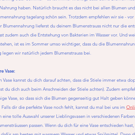
 Nahrung haben. Natürlich braucht es das nicht bei allen Blumen un
mennahrung tagelang schön sein. Trotzdem empfehlen wir sie - vor 
 Blumennahrung lieferst du deinem Blumenstrauss nicht nur die en
gst zudem auch die Entstehung von Bakterien im Wasser vor. Und we
tehen, ist es im Sommer umso wichtiger, dass du die Blumennahrung
legen wir natürlich jedem Blumenstrauss bei.
re Vase:
en Vase kannst du dich darauf achten, dass die Stiele immer etwa dop
nst du dich auch beim Anschneiden der Stiele achten). Zudem empfeh
ige Vase, so dass sich die Blumen gegenseitig gut Halt geben könn
alls dir die perfekte Vase noch fehlt, kannst du mal bei uns im
Onl
 eine tolle Auswahl unserer Lieblingsvasen in verschiedenen Farben
mensträussen passen. Wenn du dich für eine Vase entschieden hast, st
sie dafür am besten mit warmem Wasser und etwas Spülmittel. Dann da