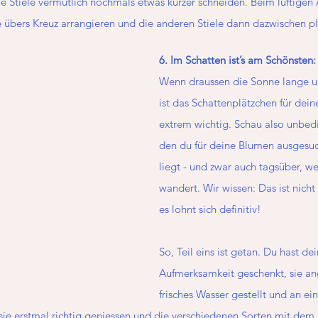
ie Stiele vermutlich nochmals etwas kürzer schneiden. Beim luftigen 
e übers Kreuz arrangieren und die anderen Stiele dann dazwischen pl
6. Im Schatten ist’s am Schönsten:
Wenn draussen die Sonne lange und
ist das Schattenplätzchen für dei
extrem wichtig. Schau also unbedi
den du für deine Blumen ausgesuch
liegt - und zwar auch tagsüber, w
wandert. Wir wissen: Das ist nicht
es lohnt sich definitiv!
So, Teil eins ist getan. Du hast de
Aufmerksamkeit geschenkt, sie ang
frisches Wasser gestellt und an ei
du sie erstmal richtig geniessen und die verschiedenen Sorten mit de