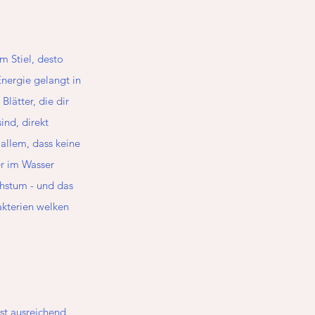
m Stiel, desto 
nergie gelangt in 
Blätter, die dir 
sind, direkt 
allem, dass keine 
r im Wasser 
hstum - und das 
akterien welken 
st ausreichend 