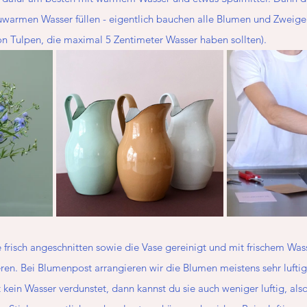
auwarmen Wasser füllen - eigentlich bauchen alle Blumen und Zweige 
n Tulpen, die maximal 5 Zentimeter Wasser haben sollten).
risch angeschnitten sowie die Vase gereinigt und mit frischem Wasse
ieren. Bei Blumenpost arrangieren wir die Blumen meistens sehr lufti
kein Wasser verdunstet, dann kannst du sie auch weniger luftig, also