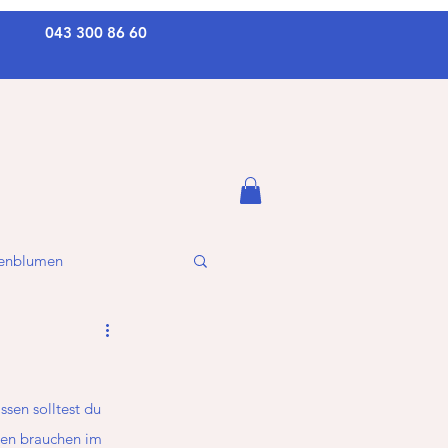
043 300 86 60
kenblumen
sen solltest du 
men brauchen im 