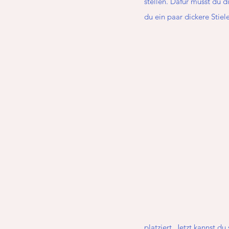
stellen. Dafür musst du d
du ein paar dickere Stiel
platziert. Jetzt kannst 