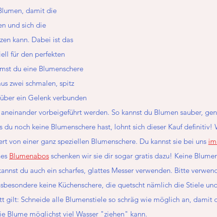
Blumen, damit die 
en und sich die 
zen kann. Dabei ist das 
ell für den perfekten 
mmst du eine Blumenschere 
us zwei schmalen, spitz 
 über ein Gelenk verbunden 
e aneinander vorbeigeführt werden. So kannst du Blumen sauber, gen
s du noch keine Blumenschere hast, lohnt sich dieser Kauf definitiv! 
rt von einer ganz speziellen Blumenschere. Du kannst sie bei uns
im
nes
Blumenabos
 schenken wir sie dir sogar gratis dazu! Keine Blume
kannst du auch ein scharfes, glattes Messer verwenden. Bitte verwend
sbesondere keine Küchenschere, die quetscht nämlich die Stiele und 
t gilt: Schneide alle Blumenstiele so schräg wie möglich an, damit d
die Blume möglichst viel Wasser "ziehen" kann.