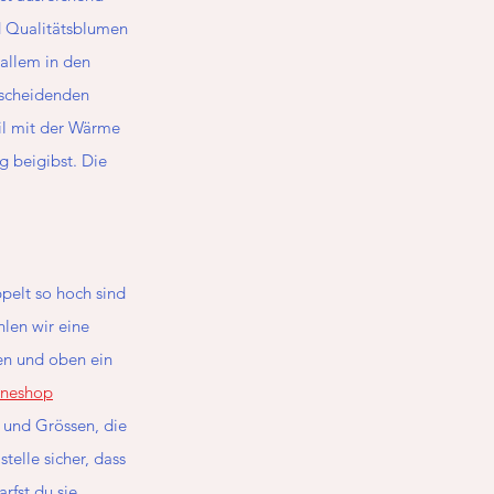
d Qualitätsblumen 
allem in den 
tscheidenden 
il mit der Wärme 
 beigibst. Die 
pelt so hoch sind 
len wir eine 
en und oben ein 
ineshop
 und Grössen, die 
elle sicher, dass 
rfst du sie 