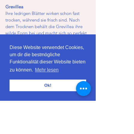
Grevillea
Ihre ledrigen Blätter wirken schon fast 
trocken, während sie frisch sind. Nach 
dem Trocknen behält die Grevillea ihre 
wilde Form bei und macht sich so perfekt 
in einer Vase. 
Diese Website verwendet Cookies,
um dir die bestmögliche
Welche der genannten Winterblüher 
Funktionalität dieser Website bieten
gefällt dir am besten? Ein paar davon 
zu können.
Mehr lesen
kannst du auch in unserem 
Shop
 bestellen!
Ok!
Alles Liebe
Deine Blumenpost
Alle ansehen
Aktuelle Beiträge