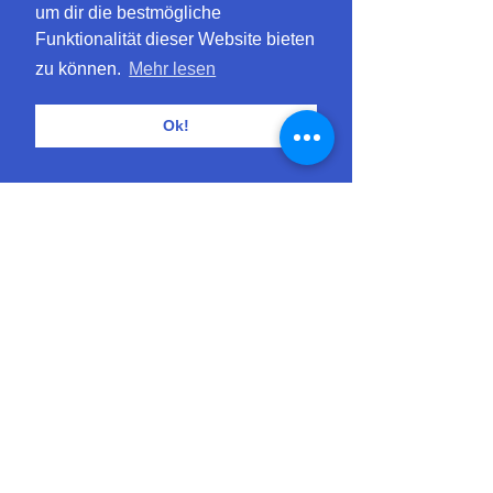
um dir die bestmögliche
Funktionalität dieser Website bieten
zu können.
Mehr lesen
Ok!
Unsere Allegra: Intensiv und mysteriös!
Allegra heisst im Rätoromanischen 
"Guten Tag" - und genau das sagt dieser 
wunderschöne Trockenstrauss, wenn man 
ihn das erste Mal sieht! Mit ihren vielen 
verschiedenen Sorten und intensiven 
Farben zieht uns unsere Allegra sofort in 