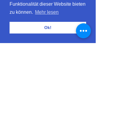
Funktionalität dieser Website bieten
zu können.
Mehr lesen
Ok!
Nachhaltigkeit in deinem Sommer-Abo
Wir lieben es saisonal. Und weil im 
Sommer bei uns am meisten Blumen 
wachsen und die Vielfalt am grössten ist, 
das sind die schönsten Monate für ein 
Blumen-Abo. Ob für dich zuhause oder 
auch als Geschenk für deine Freunde und 
Familie. Wenn im Sommer alle 
Blumenfelder blühen und wir uns vor 
Sorten kaum mehr retten können, sind das 