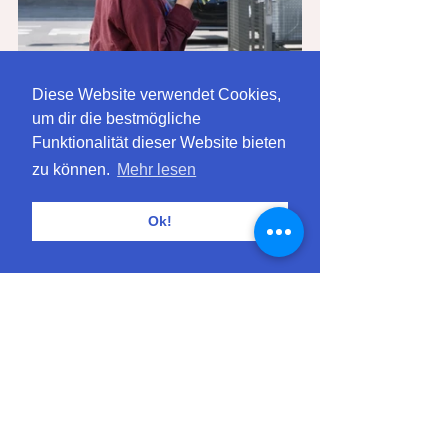
Diese Website verwendet Cookies,
um dir die bestmögliche
Funktionalität dieser Website bieten
zu können.
Mehr lesen
Ok!